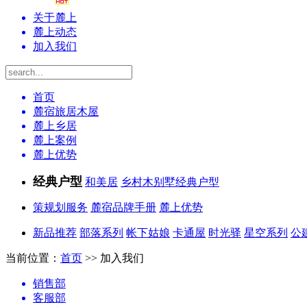
关于麓上
麓上动态
加入我们
首页
麓宿旅居木屋
麓上乡居
麓上案例
麓上优势
经典户型
和美居
乡村木别墅经典户型
策规划服务
麓宿品牌手册
麓上优势
新品推荐
部落系列
帐下姑娘
卡通屋
时光驿
星空系列
公
当前位置：
首页
>>
加入我们
销售部
客服部