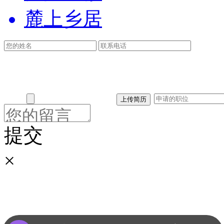
麓上乡居
提交
×